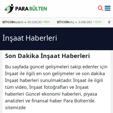
BITCOIN
BITCOIN
ET
65.036,00
1.186%
3.096.982
1.322%
(USDT)
(TL)
İnşaat Haberleri
Son Dakika İnşaat Haberleri
Bu sayfada güncel gelişmeleri takip edenler için
İnşaat ile ilgili en son gelişmeler ve son dakika
İnşaat haberleri sunulmaktadır. İnşaat ile ilgili
tüm video, İnşaat fotoğrafları ve İnşaat
haberleri Güncel ekonomi haberleri, piyasa
analizleri ve finansal haber Para Bülten'de.
sitemizde