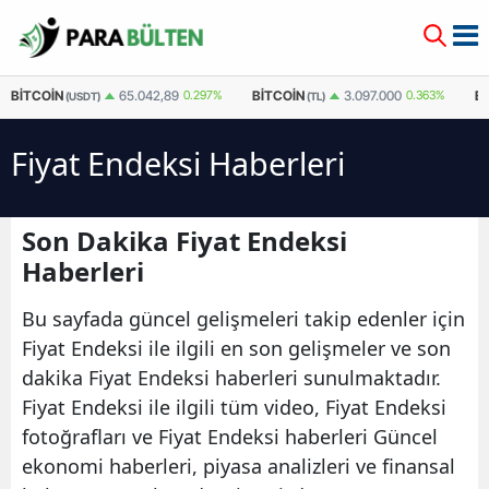
BITCOIN
BITCOIN
E
65.042,89
0.297%
3.097.000
0.363%
(USDT)
(TL)
Fiyat Endeksi Haberleri
Son Dakika Fiyat Endeksi
Haberleri
Bu sayfada güncel gelişmeleri takip edenler için
Fiyat Endeksi ile ilgili en son gelişmeler ve son
dakika Fiyat Endeksi haberleri sunulmaktadır.
Fiyat Endeksi ile ilgili tüm video, Fiyat Endeksi
fotoğrafları ve Fiyat Endeksi haberleri Güncel
ekonomi haberleri, piyasa analizleri ve finansal