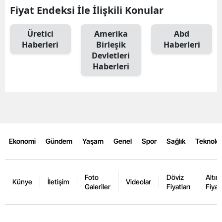
Fiyat Endeksi İle İlişkili Konular
Üretici
Amerika
Abd
Haberleri
Birleşik
Haberleri
Devletleri
Haberleri
Ekonomi
Gündem
Yaşam
Genel
Spor
Sağlık
Teknoloj
Foto
Döviz
Altın
Künye
İletişim
Videolar
Galeriler
Fiyatları
Fiyatl