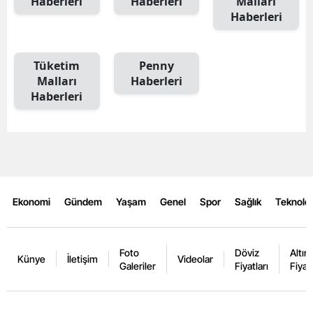
Haberleri
Haberleri
Malları
Haberleri
Tüketim
Penny
Malları
Haberleri
Haberleri
Ekonomi
Gündem
Yaşam
Genel
Spor
Sağlık
Teknoloj
Foto
Döviz
Altın
Künye
İletişim
Videolar
Galeriler
Fiyatları
Fiyatl