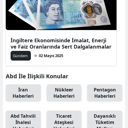
İngiltere Ekonomisinde İmalat, Enerji
ve Faiz Oranlarında Sert Dalgalanmalar
Gündem
02 Mayıs 2025
Abd İle İlişkili Konular
İran
Nükleer
Pentagon
Haberleri
Haberleri
Haberleri
Abd Tahvili
Ticaret
Dayanıklı
İhalesi
Ateşkesi
Tüketim