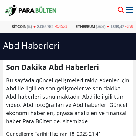
BITCOIN
ETHEREUM
3.055.752
-0.455%
1.898,47
-0.363%
(TL)
(USDT)
Abd Haberleri
Son Dakika Abd Haberleri
Bu sayfada güncel gelişmeleri takip edenler için
Abd ile ilgili en son gelişmeler ve son dakika
Abd haberleri sunulmaktadır. Abd ile ilgili tüm
video, Abd fotoğrafları ve Abd haberleri Güncel
ekonomi haberleri, piyasa analizleri ve finansal
haber Para Bülten'de. sitemizde
Güncelleme Tarihi:
Haziran 18, 2025 21:41