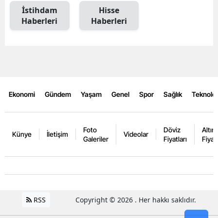
İstihdam
Hisse
Haberleri
Haberleri
Ekonomi
Gündem
Yaşam
Genel
Spor
Sağlık
Teknoloj
Foto
Döviz
Altın
Künye
İletişim
Videolar
Galeriler
Fiyatları
Fiyatl
RSS
Copyright © 2026 . Her hakkı saklıdır.