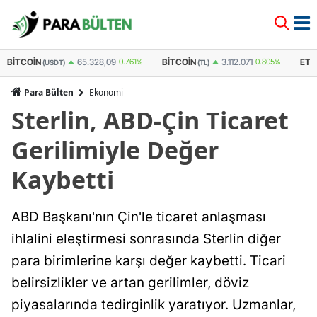
BITCOIN
BITCOIN
ET
65.328,09
0.761%
3.112.071
0.805%
(USDT)
(TL)
Para Bülten
Ekonomi
Sterlin, ABD-Çin Ticaret
Gerilimiyle Değer
Kaybetti
ABD Başkanı'nın Çin'le ticaret anlaşması
ihlalini eleştirmesi sonrasında Sterlin diğer
para birimlerine karşı değer kaybetti. Ticari
belirsizlikler ve artan gerilimler, döviz
piyasalarında tedirginlik yaratıyor. Uzmanlar,