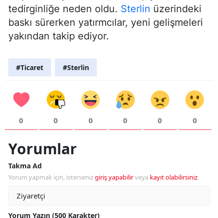
tedirginliğe neden oldu.
Sterlin
üzerindeki
baskı sürerken yatırmcılar, yeni gelişmeleri
yakından takip ediyor.
#Ticaret
#Sterlin
0
0
0
0
0
0
Yorumlar
Takma Ad
Yorum yapmak için, isterseniz
giriş yapabilir
veya
kayıt olabilirsiniz
.
Yorum Yazın (500 Karakter)