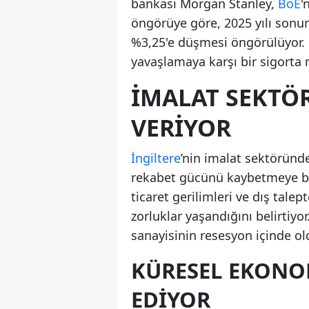
bankası Morgan Stanley,
BoE
'
öngörüye göre, 2025 yılı sonu
%3,25'e düşmesi öngörülüyor.
yavaşlamaya karşı bir sigorta ni
İMALAT SEKTÖ
VERIYOR
İngiltere
’nin imalat sektöründe
rekabet gücünü kaybetmeye baş
ticaret gerilimleri ve dış tale
zorluklar yaşandığını belirtiyor
sanayisinin resesyon içinde ol
KÜRESEL EKONOM
EDIYOR