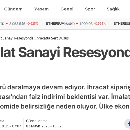
Gündem
Yaşam
Genel
Spor
Sağlık
M
ETHEREUM
GRAM ALTIN
1.909,03
-0.564%
90.760
-0.43%
(USDT)
(TL)
at Sanayi Resesyonda: İhracatta Sert Düşüş
alat Sanayi Resesyond
törü daralmaya devam ediyor. İhracat sipari
sı'ndan faiz indirimi beklentisi var. İmala
mide belirsizliğe neden oluyor. Ülke ekon
nma
Güncellenme
 2025 - 07:07
02 Mayıs 2025 - 10:52