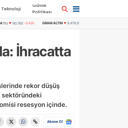
Gizlilik
Teknoloji
KÜNYE
İLETİŞİM
Politikası
6.479,97
-0,25%
DOLAR
47,5982
0.05%
EURO
54,9711
-0.11%
B
a: İhracatta
şlerinde rekor düşüş
t sektöründeki
omisi resesyon içinde.
Abone Ol