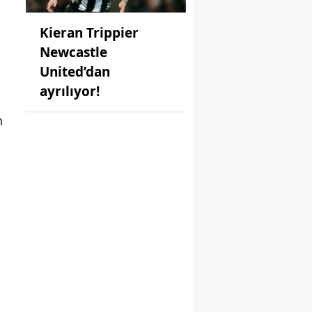
Kieran Trippier
n
Newcastle
United’dan
ayrılıyor!
n