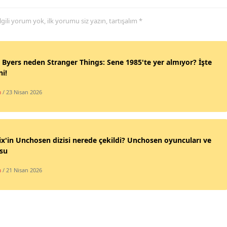
 ilgili yorum yok, ilk yorumu siz yazın, tartışalım *
 Byers neden Stranger Things: Sene 1985'te yer almıyor? İşte
i!
m
/ 23 Nisan 2026
ix'in Unchosen dizisi nerede çekildi? Unchosen oyuncuları ve
su
m
/ 21 Nisan 2026