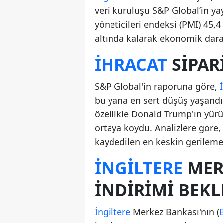
veri kuruluşu S&P Global’in yay
yöneticileri endeksi (PMI) 45,4
altında kalarak ekonomik dara
İHRACAT
SIPAR
S&P Global'in raporuna göre,
bu yana en sert düşüş yaşandı. 
özellikle Donald Trump'ın yürütt
ortaya koydu. Analizlere göre
kaydedilen en keskin gerilemey
İNGILTERE
MER
INDIRIMI BEKL
İngiltere
Merkez Bankası'nın (