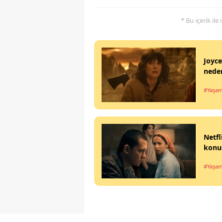
* Bu içerik ile
Joyce
neden
#Yaşa
Netfl
konu
#Yaşa