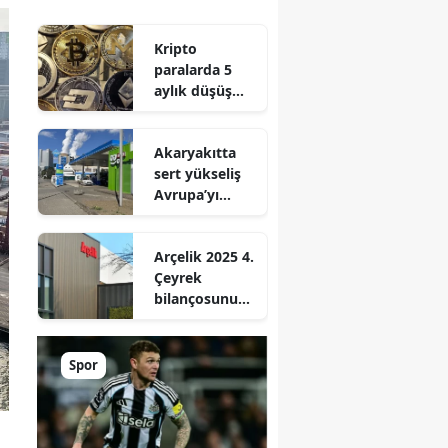
Kripto
paralarda 5
aylık düşüş
serisi bitti!
Akaryakıtta
sert yükseliş
Avrupa’yı
vurdu fiyatlar
kısa sürede
Arçelik 2025 4.
zirve yaptı
Çeyrek
bilançosunu
açıkladı: İşte
ARCLK hisse
bilanço analizi
Spor