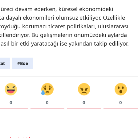
üreci devam ederken, küresel ekonomideki
ta dayalı ekonomileri olumsuz etkiliyor. Özellikle
yduğu korumacı ticaret politikaları, uluslararası
killendiriyor. Bu gelişmelerin önümüzdeki aylarda
ıl bir etki yaratacağı ise yakından takip ediliyor.
cat
#Boe
0
0
0
0