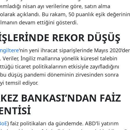
ımladığı nisan ayı verilerine göre, satın alma
 olarak açıklandı. Bu rakam, 50 puanlık eşik değerini
lmanın devam ettiğini gösterdi.
IŞLERINDE REKOR DÜŞÜŞ
İngiltere
'nin yeni ihracat siparişlerinde Mayıs 2020’de
Veriler, İngiliz mallarına yönelik küresel talebin
üğü ticaret politikalarının etkisiyle zayıfladığını
, bu düşüş pandemi döneminin zirvesinden sonra
i temsil ediyor.
KEZ BANKASI’NDAN FAIZ
ENTISI
BoE
) faiz politikaları da gündemde. ABD'li yatırım