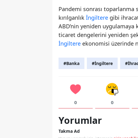
Pandemi sonrası toparlanma s
kırılganlık
İngiltere
gibi ihraca
ABD’nin yeniden uygulamaya ko
ticaret dengelerini yeniden şe
İngiltere
ekonomisi üzerinde nas
#Banka
#İngiltere
#İhra
0
0
Yorumlar
Takma Ad