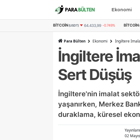
Ekonomi
N
BITCOIN
ETHEREU
64.433,99
-0.749%
3.063.546
-0.625%
(USDT)
(TL)
Para Bülten
Ekonomi
İngiltere İmal
İngiltere İm
Sert Düşüş
İngiltere'nin imalat sek
yaşanırken, Merkez Banka
duraklama, küresel ekono
Yayınla
02 Mayıs