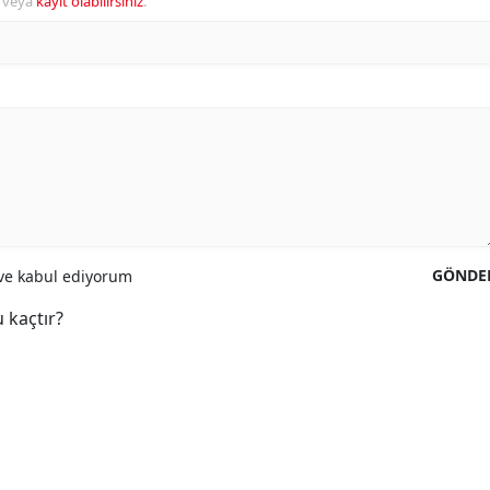
veya
kayıt olabilirsiniz
.
GÖNDE
e kabul ediyorum
 kaçtır?