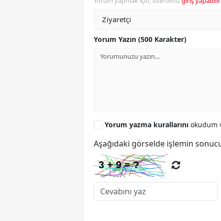
Yorum yapmak için, isterseniz
giriş yapabilir
Yorum Yazın (500 Karakter)
Yorum yazma kurallarını
okudum v
Aşağıdaki görselde işlemin sonucu