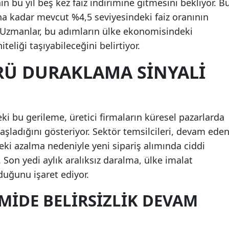
nin bu yıl beş kez faiz indirimine gitmesini bekliyor. B
na kadar mevcut %4,5 seviyesindeki faiz oranının
 Uzmanlar, bu adımların ülke ekonomisindeki
teliği taşıyabileceğini belirtiyor.
RÜ DURAKLAMA SINYALI
ki bu gerileme, üretici firmaların küresel pazarlarda
ladığını gösteriyor. Sektör temsilcileri, devam ede
pteki azalma nedeniyle yeni sipariş alımında ciddi
. Son yedi aylık aralıksız daralma, ülke imalat
duğunu işaret ediyor.
IDE BELIRSIZLIK DEVAM