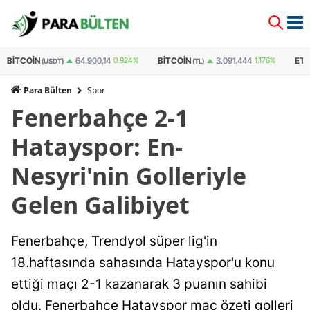
BITCOIN
ETHEREUM
E
3.091.444
1.176%
1.914,24
0.683%
(TL)
(USDT)
Para Bülten
Spor
Fenerbahçe 2-1
Hatayspor: En-
Nesyri'nin Golleriyle
Gelen Galibiyet
Fenerbahçe, Trendyol süper lig'in
18.haftasında sahasında Hatayspor'u konu
ettiği maçı 2-1 kazanarak 3 puanın sahibi
oldu. Fenerbahçe Hatayspor maç özeti golleri