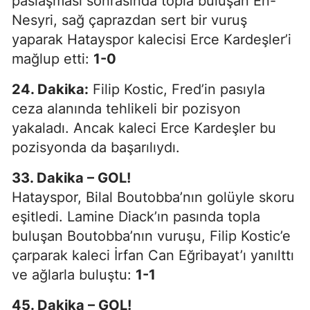
paslaşması sonrasında topla buluşan En-
Nesyri, sağ çaprazdan sert bir vuruş
yaparak Hatayspor kalecisi Erce Kardeşler’i
mağlup etti:
1-0
24. Dakika:
Filip Kostic, Fred’in pasıyla
ceza alanında tehlikeli bir pozisyon
yakaladı. Ancak kaleci Erce Kardeşler bu
pozisyonda da başarılıydı.
33. Dakika – GOL!
Hatayspor, Bilal Boutobba’nın golüyle skoru
eşitledi. Lamine Diack’ın pasında topla
buluşan Boutobba’nın vuruşu, Filip Kostic’e
çarparak kaleci İrfan Can Eğribayat’ı yanılttı
ve ağlarla buluştu:
1-1
45. Dakika – GOL!