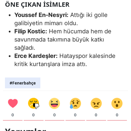
ÖNE ÇIKAN İSIMLER
Youssef En-Nesyri:
Attığı iki golle
galibiyetin mimarı oldu.
Filip Kostic:
Hem hücumda hem de
savunmada takımına büyük katkı
sağladı.
Erce Kardeşler:
Hatayspor kalesinde
kritik kurtarışlara imza attı.
#Fenerbahçe
0
0
0
0
0
0