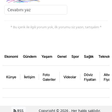
* Bu içerik ile ilgili yorum yok, ilk yorumu siz yazın, tartışalım *
Ekonomi
Gündem
Yaşam
Genel
Spor
Sağlık
Teknoloj
Foto
Döviz
Altın
Künye
İletişim
Videolar
Galeriler
Fiyatları
Fiyatl
RSS
Copyright © 2026 . Her hakkı saklıdır.