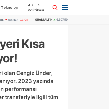
Gizlilik
Teknoloji
KÜNYE
İLETİŞİM
Politikası
6.507,59
0,23%
DOLAR
47,6752
0.05%
EURO
55,0715
-0.12%
BI
yeri Kısa
yor!
ri olan Cengiz Ünder,
lanıyor. 2023 yazında
nen performansı
transferiyle ilgili tüm