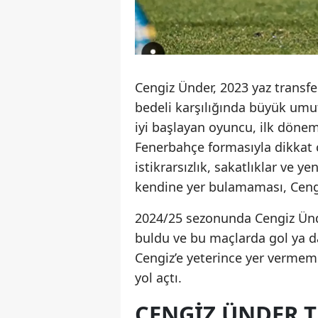
Cengiz Ünder, 2023 yaz transf
bedeli karşılığında büyük umut
iyi başlayan oyuncu, ilk döne
Fenerbahçe formasıyla dikkat
istikrarsızlık, sakatlıklar ve 
kendine yer bulamaması, Cengi
2024/25 sezonunda Cengiz Ünd
buldu ve bu maçlarda gol ya d
Cengiz’e yeterince yer vermem
yol açtı.
CENGIZ ÜNDER T