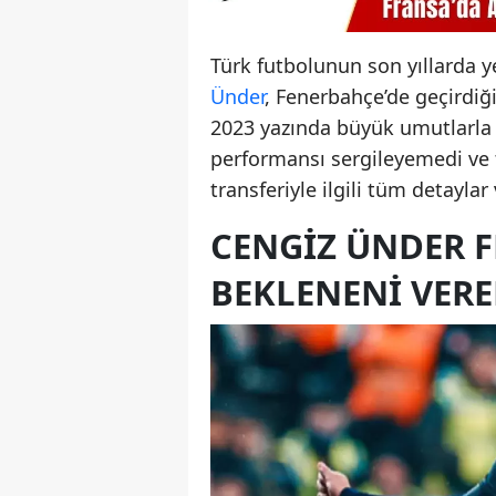
Türk futbolunun son yıllarda y
Ünder
, Fenerbahçe’de geçirdiğ
2023 yazında büyük umutlarla M
performansı sergileyemedi ve 
transferiyle ilgili tüm detayl
CENGIZ ÜNDER 
BEKLENENI VER