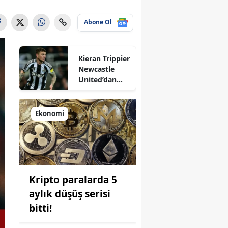
Abone Ol
Kieran Trippier
Newcastle
United’dan
ayrılıyor!
Ekonomi
Kripto paralarda 5
aylık düşüş serisi
bitti!