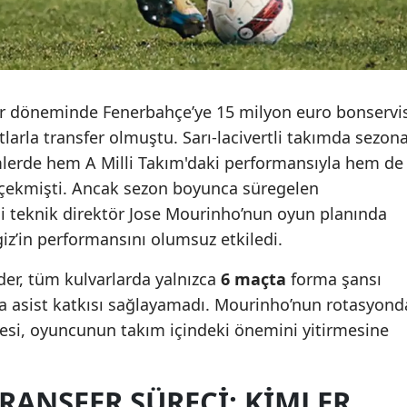
er döneminde Fenerbahçe’ye 15 milyon euro bonservi
larla transfer olmuştu. Sarı-lacivertli takımda sezon
mlerde hem A Milli Takım'daki performansıyla hem de
 çekmişti. Ancak sezon boyunca süregelen
yeni teknik direktör Jose Mourinho’nun oyun planında
z’in performansını olumsuz etkiledi.
er, tüm kulvarlarda yalnızca
6 maçta
forma şansı
a asist katkısı sağlayamadı. Mourinho’nun rotasyond
esi, oyuncunun takım içindeki önemini yitirmesine
RANSFER SÜRECI: KIMLER