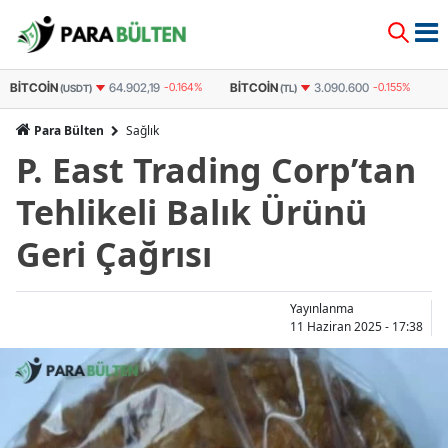
BITCOIN
BITCOIN
E
64.902,19
-0.164%
3.090.600
-0.155%
(USDT)
(TL)
Para Bülten
Sağlık
P. East Trading Corp’tan
Tehlikeli Balık Ürünü
Geri Çağrısı
Yayınlanma
11 Haziran 2025 - 17:38