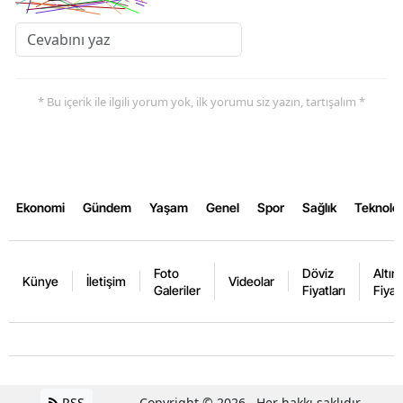
* Bu içerik ile ilgili yorum yok, ilk yorumu siz yazın, tartışalım *
Ekonomi
Gündem
Yaşam
Genel
Spor
Sağlık
Teknoloj
Foto
Döviz
Altın
Künye
İletişim
Videolar
Galeriler
Fiyatları
Fiyatl
RSS
Copyright © 2026 . Her hakkı saklıdır.