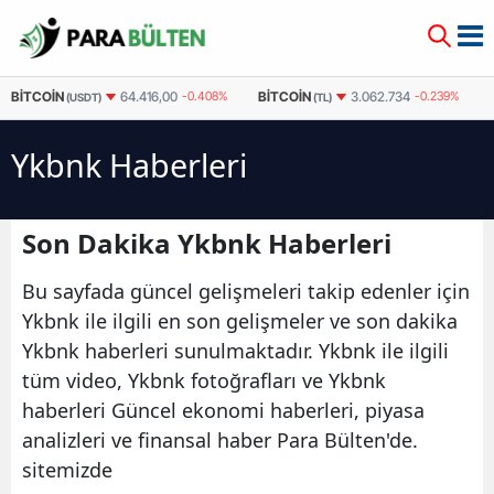
BITCOIN
BITCOIN
64.416,00
-0.408%
3.062.734
-0.239%
(USDT)
(TL)
Ykbnk Haberleri
Son Dakika Ykbnk Haberleri
Bu sayfada güncel gelişmeleri takip edenler için
Ykbnk ile ilgili en son gelişmeler ve son dakika
Ykbnk haberleri sunulmaktadır. Ykbnk ile ilgili
tüm video, Ykbnk fotoğrafları ve Ykbnk
haberleri Güncel ekonomi haberleri, piyasa
analizleri ve finansal haber Para Bülten'de.
sitemizde