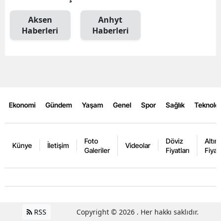
Aksen
Anhyt
Haberleri
Haberleri
Ekonomi
Gündem
Yaşam
Genel
Spor
Sağlık
Teknoloj
Foto
Döviz
Altın
Künye
İletişim
Videolar
Galeriler
Fiyatları
Fiyatl
RSS
Copyright © 2026 . Her hakkı saklıdır.