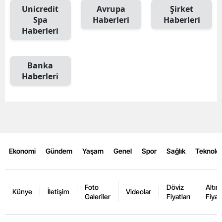
Unicredit
Avrupa
Şirket
Spa
Haberleri
Haberleri
Haberleri
Banka
Haberleri
Ekonomi
Gündem
Yaşam
Genel
Spor
Sağlık
Teknoloj
Foto
Döviz
Altın
Künye
İletişim
Videolar
Galeriler
Fiyatları
Fiyatl