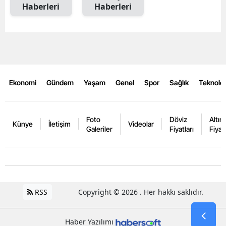
Haberleri
Haberleri
Ekonomi
Gündem
Yaşam
Genel
Spor
Sağlık
Teknoloj
Foto
Döviz
Altın
Künye
İletişim
Videolar
Galeriler
Fiyatları
Fiyatl
RSS
Copyright © 2026 . Her hakkı saklıdır.
Haber Yazılımı