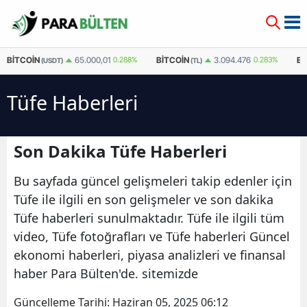
BITCOIN
BITCOIN
E
65.000,01
0.288%
3.094.476
0.283%
(USDT)
(TL)
Tüfe Haberleri
Son Dakika Tüfe Haberleri
Bu sayfada güncel gelişmeleri takip edenler için
Tüfe ile ilgili en son gelişmeler ve son dakika
Tüfe haberleri sunulmaktadır. Tüfe ile ilgili tüm
video, Tüfe fotoğrafları ve Tüfe haberleri Güncel
ekonomi haberleri, piyasa analizleri ve finansal
haber Para Bülten'de. sitemizde
Güncelleme Tarihi:
Haziran 05, 2025 06:12