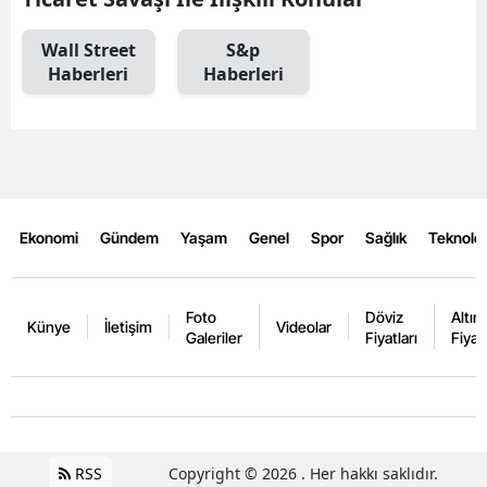
Wall Street
S&p
Haberleri
Haberleri
Ekonomi
Gündem
Yaşam
Genel
Spor
Sağlık
Teknoloj
Foto
Döviz
Altın
Künye
İletişim
Videolar
Galeriler
Fiyatları
Fiyatl
RSS
Copyright © 2026 . Her hakkı saklıdır.