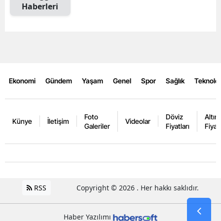
Haberleri
Ekonomi
Gündem
Yaşam
Genel
Spor
Sağlık
Teknoloj
Foto
Döviz
Altın
Künye
İletişim
Videolar
Galeriler
Fiyatları
Fiyatl
RSS
Copyright © 2026 . Her hakkı saklıdır.
Haber Yazılımı