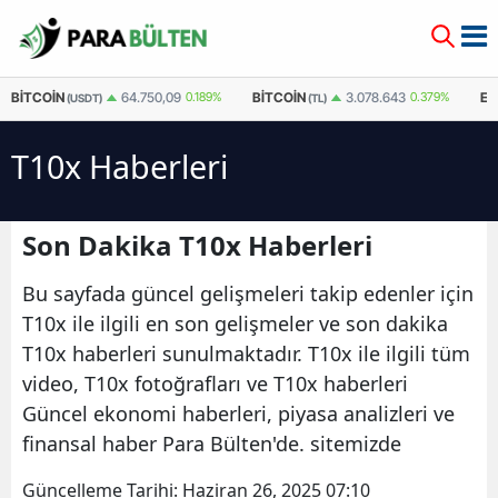
BITCOIN
BITCOIN
E
64.750,09
0.189%
3.078.643
0.379%
(USDT)
(TL)
T10x Haberleri
Son Dakika T10x Haberleri
Bu sayfada güncel gelişmeleri takip edenler için
T10x ile ilgili en son gelişmeler ve son dakika
T10x haberleri sunulmaktadır. T10x ile ilgili tüm
video, T10x fotoğrafları ve T10x haberleri
Güncel ekonomi haberleri, piyasa analizleri ve
finansal haber Para Bülten'de. sitemizde
Güncelleme Tarihi:
Haziran 26, 2025 07:10