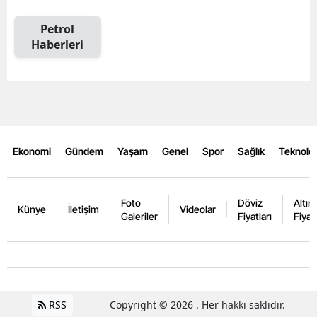
Petrol
Haberleri
Ekonomi
Gündem
Yaşam
Genel
Spor
Sağlık
Teknoloj
Foto
Döviz
Altın
Künye
İletişim
Videolar
Galeriler
Fiyatları
Fiyatl
RSS
Copyright © 2026 . Her hakkı saklıdır.