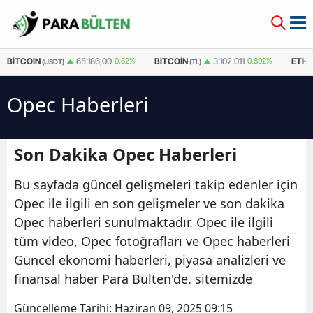
BITCOIN
BITCOIN
ETH
65.186,00
0.82%
3.102.011
0.892%
(USDT)
(TL)
Opec Haberleri
Son Dakika Opec Haberleri
Bu sayfada güncel gelişmeleri takip edenler için
Opec ile ilgili en son gelişmeler ve son dakika
Opec haberleri sunulmaktadır. Opec ile ilgili
tüm video, Opec fotoğrafları ve Opec haberleri
Güncel ekonomi haberleri, piyasa analizleri ve
finansal haber Para Bülten'de. sitemizde
Güncelleme Tarihi:
Haziran 09, 2025 09:15