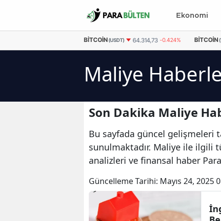
Ekonomi
EURO
55,0373
-0.01%
BITCOIN
BITCOIN
64.314,73
-0.424%
(USDT)
Maliye Haberle
Son Dakika Maliye Hab
Bu sayfada güncel gelişmeleri ta
sunulmaktadır. Maliye ile ilgili
analizleri ve finansal haber Par
Güncelleme Tarihi:
Mayıs 24, 2025 0
İn
Be