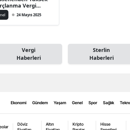
rçlanma Vergi
tışını Gündeme
nel
24 Mayıs 2025
tirdi
Vergi
Sterlin
Haberleri
Haberleri
Ekonomi
Gündem
Yaşam
Genel
Spor
Sağlık
Tekno
Döviz
Altın
Kripto
Hisse
eolar
Fiyatları
Fiyatları
Paralar
Senetleri