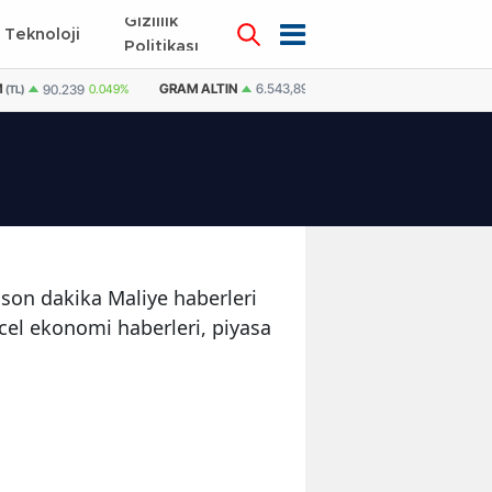
Gizlilik
Teknoloji
KÜNYE
İLETİŞİM
Politikası
M
GRAM ALTIN
6.543,89
0,79%
DOLAR
47,6856
90.239
0.049%
(TL)
e son dakika Maliye haberleri
ncel ekonomi haberleri, piyasa