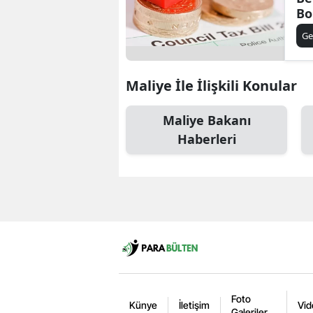
Bo
Ar
Ge
Ge
Maliye İle İlişkili Konular
Maliye Bakanı
Haberleri
Foto
Künye
İletişim
Vid
Galeriler