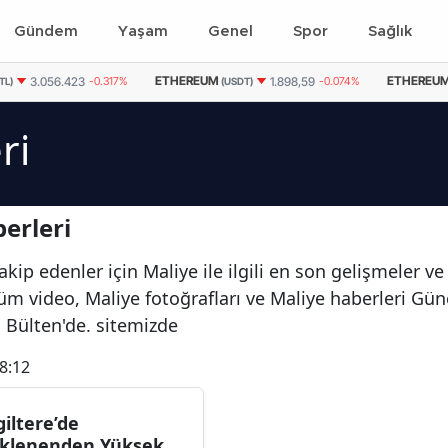
Gündem
Yaşam
Genel
Spor
Sağlık
ETHEREUM
ETHEREU
3.056.423
-0.317%
1.898,59
-0.074%
(TL)
(USDT)
ri
erleri
kip edenler için Maliye ile ilgili en son gelişmeler v
 tüm video, Maliye fotoğrafları ve Maliye haberleri Gü
a Bülten'de. sitemizde
8:12
giltere’de
klenenden Yüksek