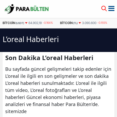
BITCOIN
BITCOIN
E
64.902,19
-0.164%
3.090.600
-0.155%
(USDT)
(TL)
L’oreal Haberleri
Son Dakika L’oreal Haberleri
Bu sayfada güncel gelişmeleri takip edenler için
L’oreal ile ilgili en son gelişmeler ve son dakika
L’oreal haberleri sunulmaktadır. L’oreal ile ilgili
tüm video, L’oreal fotoğrafları ve L’oreal
haberleri Güncel ekonomi haberleri, piyasa
analizleri ve finansal haber Para Bülten'de.
sitemizde