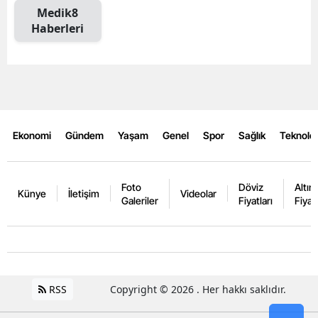
Medik8
Haberleri
Ekonomi
Gündem
Yaşam
Genel
Spor
Sağlık
Teknoloj
Foto
Döviz
Altın
Künye
İletişim
Videolar
Galeriler
Fiyatları
Fiyatl
RSS
Copyright © 2026 . Her hakkı saklıdır.