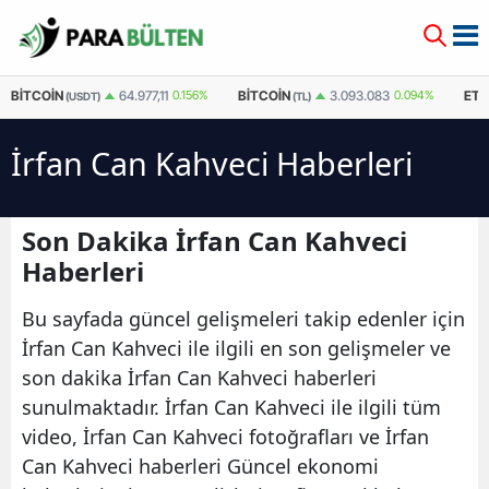
BITCOIN
BITCOIN
ET
64.977,11
0.156%
3.093.083
0.094%
(USDT)
(TL)
İrfan Can Kahveci Haberleri
Son Dakika İrfan Can Kahveci
Haberleri
Bu sayfada güncel gelişmeleri takip edenler için
İrfan Can Kahveci ile ilgili en son gelişmeler ve
son dakika İrfan Can Kahveci haberleri
sunulmaktadır. İrfan Can Kahveci ile ilgili tüm
video, İrfan Can Kahveci fotoğrafları ve İrfan
Can Kahveci haberleri Güncel ekonomi