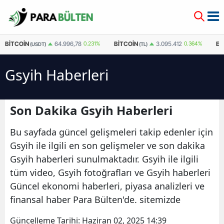
BITCOIN
BITCOIN
E
64.996,78
0.231%
3.095.412
0.364%
(USDT)
(TL)
Gsyih Haberleri
Son Dakika Gsyih Haberleri
Bu sayfada güncel gelişmeleri takip edenler için
Gsyih ile ilgili en son gelişmeler ve son dakika
Gsyih haberleri sunulmaktadır. Gsyih ile ilgili
tüm video, Gsyih fotoğrafları ve Gsyih haberleri
Güncel ekonomi haberleri, piyasa analizleri ve
finansal haber Para Bülten'de. sitemizde
Güncelleme Tarihi:
Haziran 02, 2025 14:39