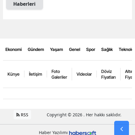
Haberleri
Ekonomi
Gündem
Yaşam
Genel
Spor
Sağlık
Teknoloj
Foto
Döviz
Altın
Künye
İletişim
Videolar
Galeriler
Fiyatları
Fiyatl
RSS
Copyright © 2026 . Her hakkı saklıdır.
Haber Yazılımı