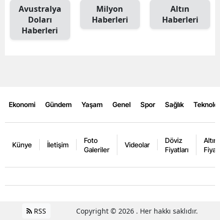
Avustralya
Milyon
Altın
Doları
Haberleri
Haberleri
Haberleri
Ekonomi
Gündem
Yaşam
Genel
Spor
Sağlık
Teknoloj
Foto
Döviz
Altın
Künye
İletişim
Videolar
Galeriler
Fiyatları
Fiyatl
RSS
Copyright © 2026 . Her hakkı saklıdır.