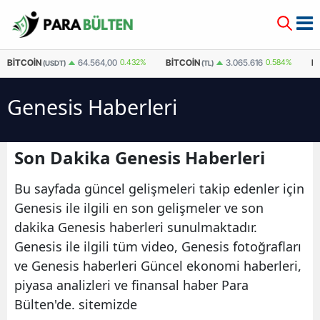
BITCOIN
BITCOIN
E
64.564,00
0.432%
3.065.616
0.584%
(USDT)
(TL)
Genesis Haberleri
Son Dakika Genesis Haberleri
Bu sayfada güncel gelişmeleri takip edenler için
Genesis ile ilgili en son gelişmeler ve son
dakika Genesis haberleri sunulmaktadır.
Genesis ile ilgili tüm video, Genesis fotoğrafları
ve Genesis haberleri Güncel ekonomi haberleri,
piyasa analizleri ve finansal haber Para
Bülten'de. sitemizde