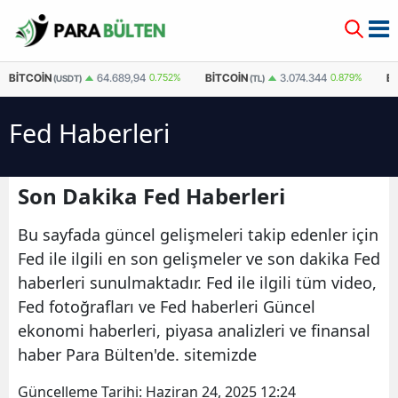
BITCOIN
BITCOIN
E
64.689,94
0.752%
3.074.344
0.879%
(USDT)
(TL)
Fed Haberleri
Son Dakika Fed Haberleri
Bu sayfada güncel gelişmeleri takip edenler için
Fed ile ilgili en son gelişmeler ve son dakika Fed
haberleri sunulmaktadır. Fed ile ilgili tüm video,
Fed fotoğrafları ve Fed haberleri Güncel
ekonomi haberleri, piyasa analizleri ve finansal
haber Para Bülten'de. sitemizde
Güncelleme Tarihi:
Haziran 24, 2025 12:24