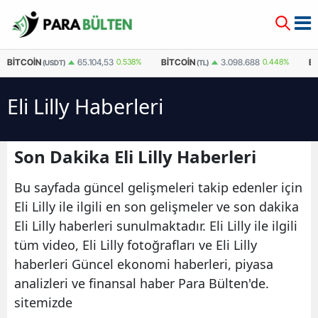
BITCOIN
BITCOIN
E
65.104,53
0.538%
3.098.688
0.448%
(USDT)
(TL)
Eli Lilly Haberleri
Son Dakika Eli Lilly Haberleri
Bu sayfada güncel gelişmeleri takip edenler için
Eli Lilly ile ilgili en son gelişmeler ve son dakika
Eli Lilly haberleri sunulmaktadır. Eli Lilly ile ilgili
tüm video, Eli Lilly fotoğrafları ve Eli Lilly
haberleri Güncel ekonomi haberleri, piyasa
analizleri ve finansal haber Para Bülten'de.
sitemizde