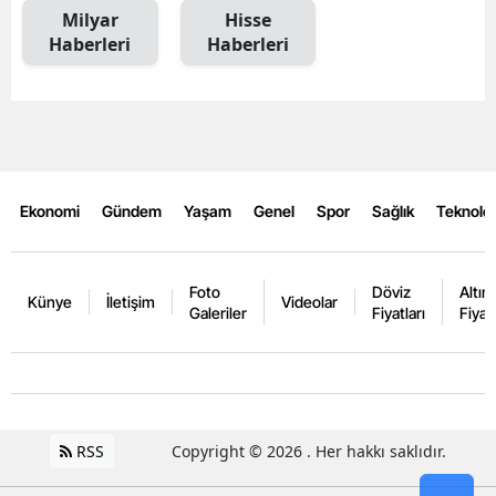
Milyar
Hisse
Haberleri
Haberleri
Ekonomi
Gündem
Yaşam
Genel
Spor
Sağlık
Teknoloj
Foto
Döviz
Altın
Künye
İletişim
Videolar
Galeriler
Fiyatları
Fiyatl
RSS
Copyright © 2026 . Her hakkı saklıdır.