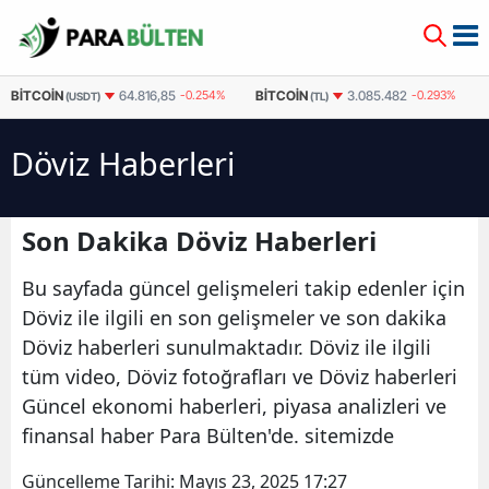
BITCOIN
BITCOIN
64.816,85
-0.254%
3.085.482
-0.293%
(USDT)
(TL)
Döviz Haberleri
Son Dakika Döviz Haberleri
Bu sayfada güncel gelişmeleri takip edenler için
Döviz ile ilgili en son gelişmeler ve son dakika
Döviz haberleri sunulmaktadır. Döviz ile ilgili
tüm video, Döviz fotoğrafları ve Döviz haberleri
Güncel ekonomi haberleri, piyasa analizleri ve
finansal haber Para Bülten'de. sitemizde
Güncelleme Tarihi:
Mayıs 23, 2025 17:27