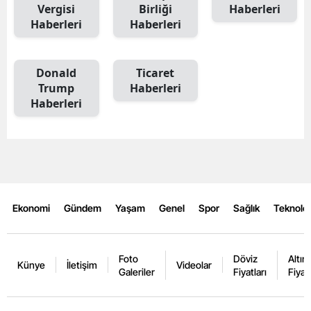
Vergisi
Birliği
Haberleri
Haberleri
Haberleri
Donald
Ticaret
Trump
Haberleri
Haberleri
Ekonomi
Gündem
Yaşam
Genel
Spor
Sağlık
Teknoloj
Foto
Döviz
Altın
Künye
İletişim
Videolar
Galeriler
Fiyatları
Fiyatl