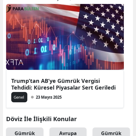
Trump’tan AB’ye Gümrük Vergisi
Tehdidi: Küresel Piyasalar Sert Geriledi
Genel
23 Mayıs 2025
Döviz İle İlişkili Konular
Gümrük
Avrupa
Gümrük