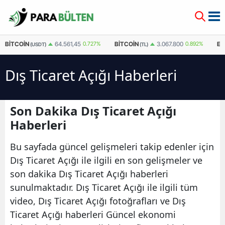
BITCOIN
BITCOIN
E
64.561,45
0.727%
3.067.800
0.892%
(USDT)
(TL)
Dış Ticaret Açığı Haberleri
Son Dakika Dış Ticaret Açığı
Haberleri
Bu sayfada güncel gelişmeleri takip edenler için
Dış Ticaret Açığı ile ilgili en son gelişmeler ve
son dakika Dış Ticaret Açığı haberleri
sunulmaktadır. Dış Ticaret Açığı ile ilgili tüm
video, Dış Ticaret Açığı fotoğrafları ve Dış
Ticaret Açığı haberleri Güncel ekonomi