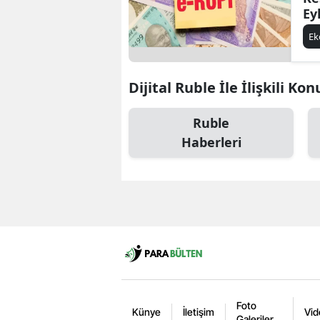
Ey
E
Dijital Ruble İle İlişkili Kon
Ruble
Haberleri
Foto
Künye
İletişim
Vid
Galeriler