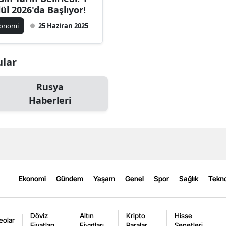
lül 2026'da Başlıyor!
konomi
25 Haziran 2025
ular
Rusya
Haberleri
Ekonomi
Gündem
Yaşam
Genel
Spor
Sağlık
Tekno
Döviz
Altın
Kripto
Hisse
eolar
Fiyatları
Fiyatları
Paralar
Senetleri