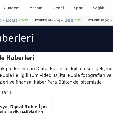
Gündem
Yaşam
Genel
Spor
Sağlık
ETHEREUM
ETHEREUM
3.094.861
0.341%
1.916,15
0.12%
)
(USDT)
(TL)
aberleri
le Haberleri
ip edenler için Dijital Ruble ile ilgili en son gelişme
Ruble ile ilgili tüm video, Dijital Ruble fotoğrafları v
zleri ve finansal haber Para Bülten'de. sitemizde
 16:11
sya, Dijital Ruble İçin
sin Tarih Belirledi: 1