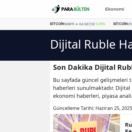
Ekonomi
EURO
55,1876
-0.05%
BITCOIN
BITCOIN
64.987,59
0.311%
(USDT)
(TL
Dijital Ruble H
Son Dakika Dijital Rub
Bu sayfada güncel gelişmeleri tak
haberleri sunulmaktadır. Dijital 
ekonomi haberleri, piyasa anali
Güncelleme Tarihi:
Haziran 25, 2025
Ru
Ke