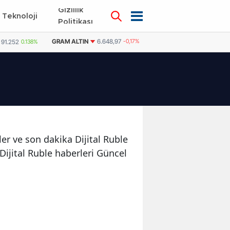
Gizlilik
Teknoloji
KÜNYE
İLETİŞİM
Politikası
GRAM ALTIN
6.648,97
-0,17%
DOLAR
47,7199
0.01%
91.252
0.138%
ler ve son dakika Dijital Ruble
e Dijital Ruble haberleri Güncel