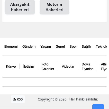
Akaryakıt
Motorin
Haberleri
Haberleri
Ekonomi
Gündem
Yaşam
Genel
Spor
Sağlık
Teknoloj
Foto
Döviz
Altın
Künye
İletişim
Videolar
Galeriler
Fiyatları
Fiyatl
RSS
Copyright © 2026 . Her hakkı saklıdır.