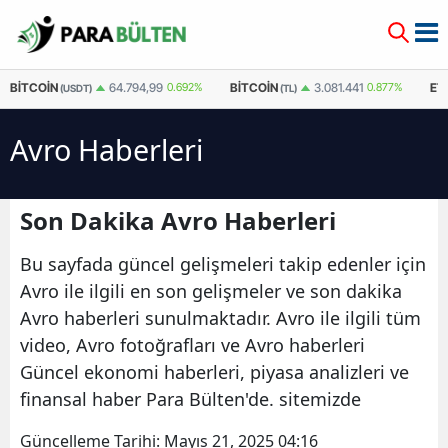
BITCOIN
BITCOIN
ET
64.794,99
0.692%
3.081.441
0.877%
(USDT)
(TL)
Avro Haberleri
Son Dakika Avro Haberleri
Bu sayfada güncel gelişmeleri takip edenler için
Avro ile ilgili en son gelişmeler ve son dakika
Avro haberleri sunulmaktadır. Avro ile ilgili tüm
video, Avro fotoğrafları ve Avro haberleri
Güncel ekonomi haberleri, piyasa analizleri ve
finansal haber Para Bülten'de. sitemizde
Güncelleme Tarihi:
Mayıs 21, 2025 04:16