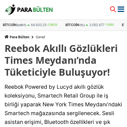
BITCOIN
BITCOIN
ET
64.933,33
0.863%
3.092.677
1.108%
(USDT)
(TL)
Para Bülten
Genel
Reebok Akıllı Gözlükleri
Times Meydanı’nda
Tüketiciyle Buluşuyor!
Reebok Powered by Lucyd akıllı gözlük
koleksiyonu, Smartech Retail Group ile iş
birliği yaparak New York Times Meydanı’ndaki
Smartech mağazasında sergilenecek. Sesli
asistan erişimi, Bluetooth özellikleri ve şık