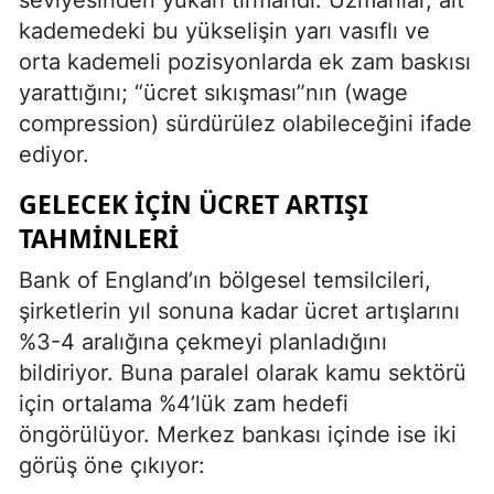
seviyesinden yukarı tırmandı. Uzmanlar, alt
kademedeki bu yükselişin yarı vasıflı ve
orta kademeli pozisyonlarda ek zam baskısı
yarattığını; “ücret sıkışması”nın (wage
compression) sürdürülez olabileceğini ifade
ediyor.
GELECEK İÇIN ÜCRET ARTIŞI
TAHMINLERI
Bank of England’ın bölgesel temsilcileri,
şirketlerin yıl sonuna kadar ücret artışlarını
%3-4 aralığına çekmeyi planladığını
bildiriyor. Buna paralel olarak kamu sektörü
için ortalama %4’lük zam hedefi
öngörülüyor. Merkez bankası içinde ise iki
görüş öne çıkıyor: