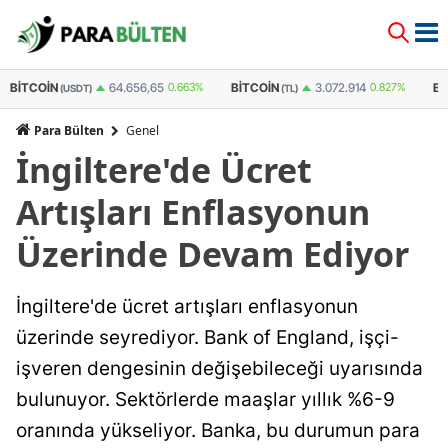
BITCOIN
ETHEREUM
64.656,65
0.663%
3.072.914
0.827%
1
(TL)
(USDT)
Para Bülten
Genel
İngiltere'de Ücret
Artışları Enflasyonun
Üzerinde Devam Ediyor
İngiltere'de ücret artışları enflasyonun
üzerinde seyrediyor. Bank of England, işçi-
işveren dengesinin değişebileceği uyarısında
bulunuyor. Sektörlerde maaşlar yıllık %6-9
oranında yükseliyor. Banka, bu durumun para