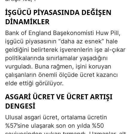
İŞGÜCÜ PIYASASINDA DEĞIŞEN
DINAMIKLER
Bank of England Başekonomisti Huw Pill,
işgücü piyasasının “daha az esnek” hale
geldiğini belirterek işverenlerin işe al-çıkar
politikalarında sınırlamalar yaşadığını
vurguladı. Buna rağmen, işini koruyan
çalışanların önemli ölçüde ücret kazancı
elde ettiği görülüyor.
ASGARI ÜCRET VE ÜCRET ARTIŞI
DENGESI
Ulusal asgari ücret, ortalama ücretin
%57’sine ulaşarak son on yılda %50