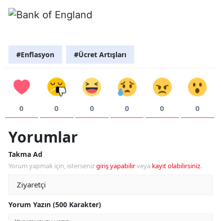
#Enflasyon
#Ücret Artışları
0
0
0
0
0
0
Yorumlar
Takma Ad
Yorum yapmak için, isterseniz
giriş yapabilir
veya
kayıt olabilirsiniz
.
Yorum Yazın (500 Karakter)