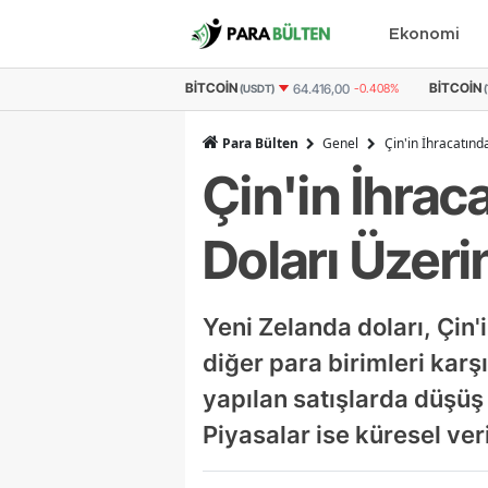
Ekonomi
BITCOIN
ETHEREUM
64.416,00
-0.408%
3.062.734
-0.239%
(USDT)
(TL)
Para Bülten
Genel
Çin'in İhracatın
Çin'in İhrac
Doları Üzer
Yeni Zelanda doları, Çin'i
diğer para birimleri karş
yapılan satışlarda düşüş
Piyasalar ise küresel veri