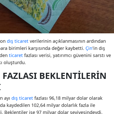
 son
dış ticaret
verilerinin açıklanmasının ardından
ara birimleri karşısında değer kaybetti.
Çin
'in dış
eden
ticaret
fazlası verisi, yatırımcı güvenini sarstı ve
ı oluşturdu.
T
FAZLASI BEKLENTILERIN
I
an ayı
dış ticaret
fazlası 96,18 milyar dolar olarak
a kaydedilen 102,64 milyar dolarlık fazla ile
. Beklentiler ise 97 milyar dolar seviyesindeydi.