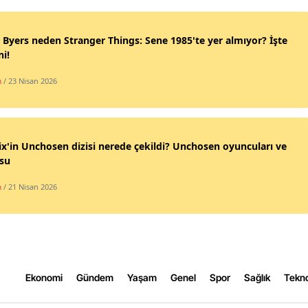
 Byers neden Stranger Things: Sene 1985'te yer almıyor? İşte
i!
m
/ 23 Nisan 2026
ix'in Unchosen dizisi nerede çekildi? Unchosen oyuncuları ve
su
m
/ 21 Nisan 2026
Ekonomi
Gündem
Yaşam
Genel
Spor
Sağlık
Tekno