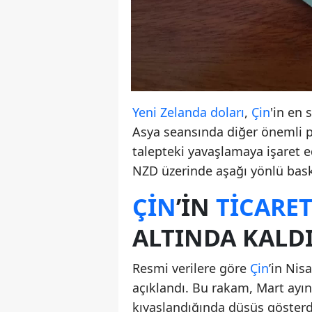
Yeni Zelanda doları
,
Çin
'in en
Asya seansında diğer önemli p
talepteki yavaşlamaya işaret 
NZD üzerinde aşağı yönlü bask
ÇIN
’IN
TICARE
ALTINDA KALD
Resmi verilere göre
Çin
’in Nis
açıklandı. Bu rakam, Mart ayınd
kıyaslandığında düşüş gösterdi