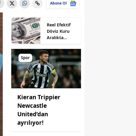
Abone Ol
Reel Efektif
Döviz Kuru
Aralıkta
Geriledi
Spor
Kieran Trippier
Newcastle
United’dan
ayrılıyor!