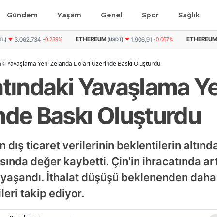
Gündem
Yaşam
Genel
Spor
Sağlık
ETHEREUM
GRAM ALTIN
1.906,91
-0.067%
90.654
0.105%
(USDT)
(TL)
daki Yavaşlama Yeni Zelanda Doları Üzerinde Baskı Oluşturdu
atındaki Yavaşlama Y
inde Baskı Oluşturdu
n dış ticaret verilerinin beklentilerin altı
ısında değer kaybetti. Çin'in ihracatında a
 yaşandı. İthalat düşüşü beklenenden daha 
leri takip ediyor.