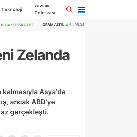
Gizlilik
Teknoloji
KÜNYE
İLETİŞİM
Politikası
6.495,34
0,04%
DOLAR
47,7067
0.04%
EURO
55,0657
-0.13%
BI
eni Zelanda
nda kalmasıyla Asya'da
rtış, ancak ABD'ye
az gerçekleşti.