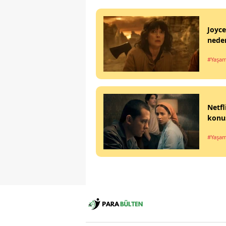
Joyce
neden
#Yaşa
Netfl
konu
#Yaşa