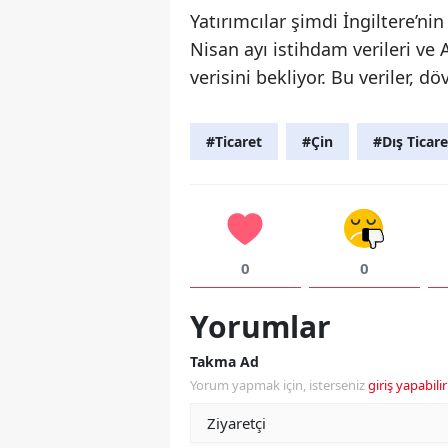
Yatırımcılar şimdi İngiltere’n
Nisan ayı istihdam verileri ve
verisini bekliyor. Bu veriler, d
#Ticaret
#Çin
#Dış Ticare
0
0
Yorumlar
Takma Ad
Yorum yapmak için, isterseniz
giriş yapabilir