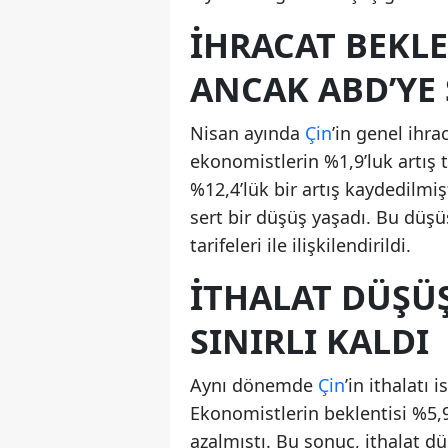
İHRACAT BEKLE
ANCAK ABD’YE 
Nisan ayında
Çin
’in genel ihra
ekonomistlerin %1,9’luk artış t
%12,4’lük bir artış kaydedilmi
sert bir düşüş yaşadı. Bu dü
tarifeleri ile ilişkilendirildi.
İTHALAT DÜŞÜ
SINIRLI KALDI
Aynı dönemde
Çin
’in ithalatı
Ekonomistlerin beklentisi %5,9
azalmıştı. Bu sonuç, ithalat d