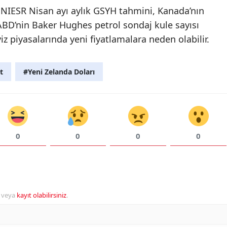
in NIESR Nisan ayı aylık GSYH tahmini, Kanada’nın
 ABD’nin Baker Hughes petrol sondaj kule sayısı
öviz piyasalarında yeni fiyatlamalara neden olabilir.
t
#Yeni Zelanda Doları
0
0
0
0
veya
kayıt olabilirsiniz
.