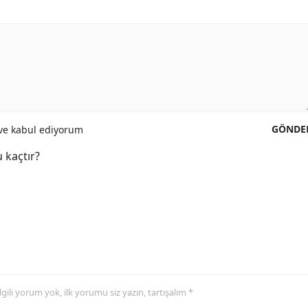
GÖNDE
e kabul ediyorum
 kaçtır?
 ilgili yorum yok, ilk yorumu siz yazın, tartışalım *