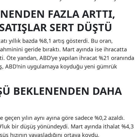
NENDEN FAZLA ARTTI,
SATIŞLAR SERT DÜŞTÜ
catı yıllık bazda %8,1 artış gösterdi. Bu oran,
ahminini geride bıraktı. Mart ayında ise ihracatta
şti. Öte yandan, ABD’ye yapılan ihracat %21 oranında
şüş, ABD'nin uygulamaya koyduğu yeni gümrük
ŞÜ BEKLENENDEN DAHA
 ise geçen yılın aynı ayına göre sadece %0,2 azaldı.
’luk bir düşüş yönündeydi. Mart ayında ithalat %4,3
üşüş hızının yavaşladığını ortaya koydu.