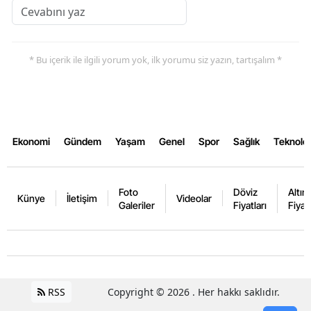
* Bu içerik ile ilgili yorum yok, ilk yorumu siz yazın, tartışalım *
Ekonomi
Gündem
Yaşam
Genel
Spor
Sağlık
Teknoloj
Foto
Döviz
Altın
Künye
İletişim
Videolar
Galeriler
Fiyatları
Fiyatl
RSS
Copyright © 2026 . Her hakkı saklıdır.