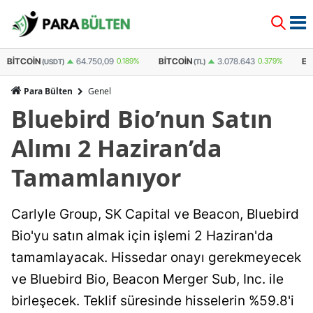
BITCOIN
BITCOIN
E
64.750,09
0.189%
3.078.643
0.379%
(USDT)
(TL)
Para Bülten
Genel
Bluebird Bio’nun Satın
Alımı 2 Haziran’da
Tamamlanıyor
Carlyle Group, SK Capital ve Beacon, Bluebird
Bio'yu satın almak için işlemi 2 Haziran'da
tamamlayacak. Hissedar onayı gerekmeyecek
ve Bluebird Bio, Beacon Merger Sub, Inc. ile
birleşecek. Teklif süresinde hisselerin %59.8'i