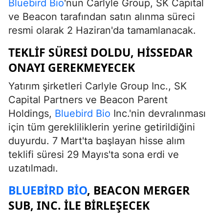
Bluebird Bio
'nun Carlyle Group, SK Capital
ve Beacon tarafından satın alınma süreci
resmi olarak 2 Haziran'da tamamlanacak.
TEKLIF SÜRESI DOLDU, HISSEDAR
ONAYI GEREKMEYECEK
Yatırım şirketleri Carlyle Group Inc., SK
Capital Partners ve Beacon Parent
Holdings,
Bluebird Bio
Inc.'nin devralınması
için tüm gerekliliklerin yerine getirildiğini
duyurdu. 7 Mart'ta başlayan hisse alım
teklifi süresi 29 Mayıs'ta sona erdi ve
uzatılmadı.
BLUEBIRD BIO
, BEACON MERGER
SUB, INC. ILE BIRLEŞECEK