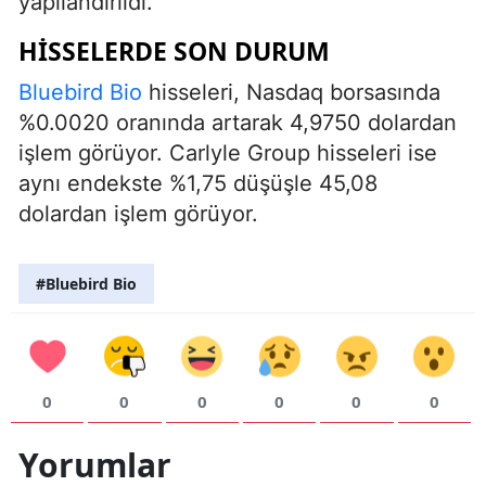
yapılandırıldı.
HISSELERDE SON DURUM
Bluebird Bio
hisseleri, Nasdaq borsasında
%0.0020 oranında artarak 4,9750 dolardan
işlem görüyor. Carlyle Group hisseleri ise
aynı endekste %1,75 düşüşle 45,08
dolardan işlem görüyor.
#Bluebird Bio
0
0
0
0
0
0
Yorumlar