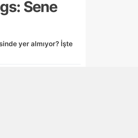
ngs: Sene
inde yer almıyor? İşte
Abone Ol
Ekonomi
Kripto paralarda 5