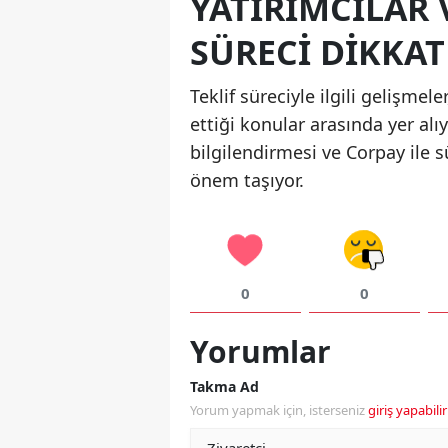
YATIRIMCILAR 
SÜRECI DIKKAT
Teklif süreciyle ilgili gelişmele
ettiği konular arasında yer alı
bilgilendirmesi ve Corpay ile s
önem taşıyor.
0
0
Yorumlar
Takma Ad
Yorum yapmak için, isterseniz
giriş yapabilir