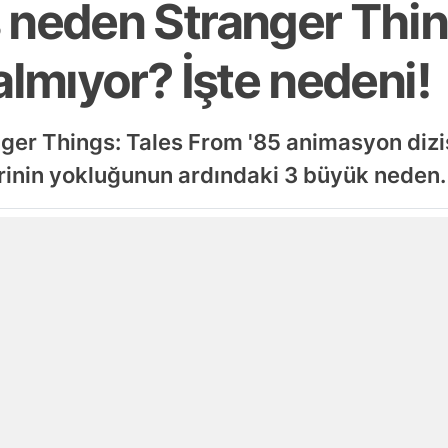
 neden Stranger Thi
almıyor? İşte nedeni!
er Things: Tales From '85 animasyon dizis
rinin yokluğunun ardındaki 3 büyük neden.
Yayınlanma
23 Nisan 2026 - 19:34