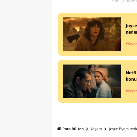
* Bu içerik ile
Joyce
neden
#Yaşa
Netfl
konu
#Yaşa
Para Bülten
Yaşam
Joyce Byers nede