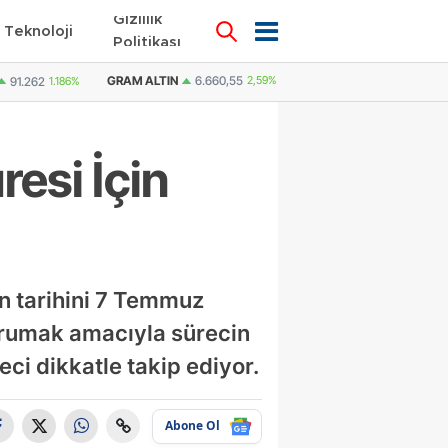
Gizlilik
Teknoloji
KÜNYE
İLETİŞİM
Politikası
LTIN
6.660,55
2,59%
DOLAR
47,7436
0.18%
EURO
55,2510
0.32%
esi İçin
on tarihini 7 Temmuz
korumak amacıyla sürecin
eci dikkatle takip ediyor.
Abone Ol