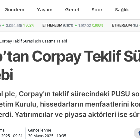
Gündem
Yaşam
Genel
Spor
Sağlık
THEREUM
ETHEREUM
GRAM A
1.917,02
0.963%
91.262
1.186%
(USDT)
(TL)
Corpay Teklif Süresi İçin Uzatma Talebi
tan Corpay Teklif Sür
bi
l plc, Corpay'ın teklif sürecindeki PUSU s
etim Kurulu, hissedarların menfaatlerini 
i. Yatırımcılar ve piyasa aktörleri ise sür
nma
Güncellenme
 2025 - 09:31
30 Mayıs 2025 - 10:35