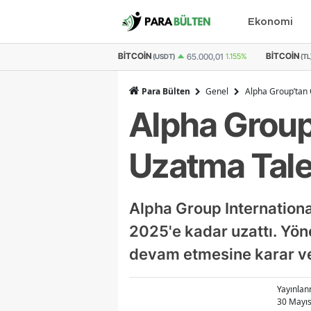
Ekonomi
BITCOIN
BITCOIN
E
65.000,01
1.155%
3.094.515
1.362%
(USDT)
(TL)
Para Bülten
Genel
Alpha Group’tan 
Alpha Group’
Uzatma Tale
Alpha Group Internationa
2025'e kadar uzattı. Yön
devam etmesine karar verd
Yayınla
30 Mayıs