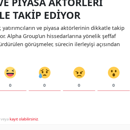
VE PIYASA AKTÖRLERI
LE TAKIP EDIYOR
r, yatırımcıların ve piyasa aktörlerinin dikkatle takip
yor. Alpha Group’un hissedarlarına yönelik şeffaf
ürdürülen görüşmeler, sürecin ilerleyişi açısından
0
0
0
0
veya
kayıt olabilirsiniz
.