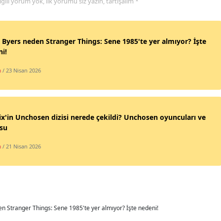
 ilgili yorum yok, ilk yorumu siz yazın, tartışalım *
 Byers neden Stranger Things: Sene 1985'te yer almıyor? İşte
i!
m
/ 23 Nisan 2026
ix'in Unchosen dizisi nerede çekildi? Unchosen oyuncuları ve
su
m
/ 21 Nisan 2026
n Stranger Things: Sene 1985'te yer almıyor? İşte nedeni!